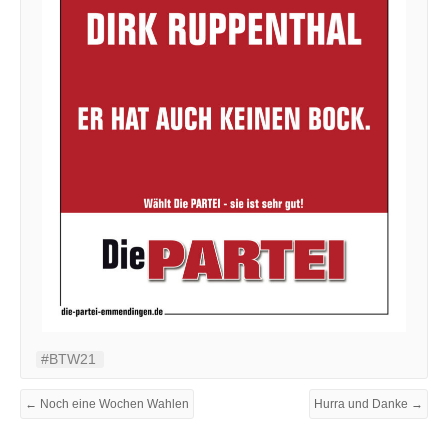
#BTW21
← Noch eine Wochen Wahlen
Hurra und Danke →