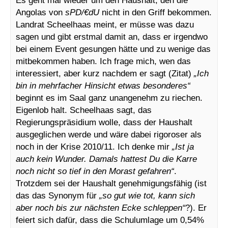
Angolas von
sPD/€dU
nicht in den Griff bekommen.
Landrat Scheelhaas meint, er müsse was dazu
sagen und gibt erstmal damit an, dass er irgendwo
bei einem Event gesungen hätte und zu wenige das
mitbekommen haben. Ich frage mich, wen das
interessiert, aber kurz nachdem er sagt (Zitat)
„Ich
bin in mehrfacher Hinsicht etwas besonderes“
beginnt es im Saal ganz unangenehm zu riechen.
Eigenlob halt. Scheelhaas sagt, das
Regierungspräsidium wolle, dass der Haushalt
ausgeglichen werde und wäre dabei rigoroser als
noch in der Krise 2010/11. Ich denke mir
„Ist ja
auch kein Wunder. Damals hattest Du die Karre
noch nicht so tief in den Morast gefahren“
.
Trotzdem sei der Haushalt genehmigungsfähig (ist
das das Synonym für
„so gut wie tot, kann sich
aber noch bis zur nächsten Ecke schleppen“
?). Er
feiert sich dafür, dass die Schulumlage um 0,54%