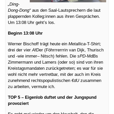
„Ding-
Dong-Dong“
aus den Saal-Lautsprechern die laut
plappernden Kolleg:innen aus ihren Gesprächen.
Um 13:08 Uhr geht’s los.
Beginn 13:08 Uhr
Werner Bischoff trägt heute ein
Metallica
-T-Shirt;
drei der vier
AfD
er (Föhrrrerrrin van Dijk, Thurisch
und -wie immer– Nitsch) fehlen. Die
sPD
-MdBs
Zimmermann und Lamers (oder so) sind von ihren
Kreistagsmandaten zurückgetreten; es war für sie
wohl nicht mehr vertretbar, mit der auch im Kreis
zunehmend rechtspopulistischen
€dU
zusammen
zu arbeiten, vermute ich.
TOP 5 – Eigenlob duftet und der Jungspund
provoziert
Es geht mal wieder um den Haushalt, den die