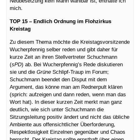
Neubesetzung kein Mann wählbar ist, enthalte ich
mich.
TOP 15 – Endlich Ordnung im Flohzirkus
Kreistag
Zu diesem Thema möchte die Kreistagsvorsitzende
Wucherpfennig selber reden und gibt daher für
kurze Zeit an ihren Stellvertreter Schuchmann
(
sPD
) ab. Bei Wucherpfennig’s Rede diskutieren
sie und die
Grüne
Schlipf-Traup im Forum;
Schuchmann beendet den Disput mit dem
Argument, das könne man am Rednerpult klären
(sprich: aufzeigen und dann reden, wenn man das
Wort hat). In dieser kurzen Zeit merkt man ganz
deutlich, wie sich unter Schuchmann die
Sitzungsleitung positiv ändert und nicht das übliche
Ambiente aus offensichtlicher Überforderung,
Respektlosigkeit Einzelnen gegenüber und Chaos
herrscht. Der Kreistag sollte ernsthaft über einen