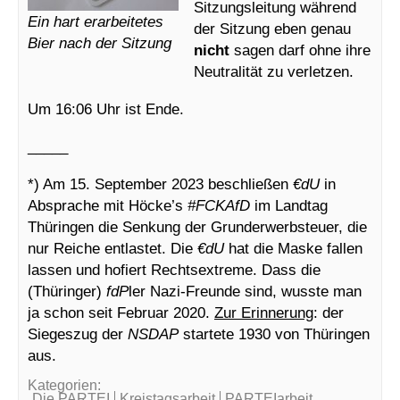
Sitzungsleitung während
Ein hart erarbeitetes
der Sitzung eben genau
Bier nach der Sitzung
nicht
sagen darf ohne ihre
Neutralität zu verletzen.
Um 16:06 Uhr ist Ende.
_____
*) Am 15. September 2023 beschließen
€dU
in
Absprache mit Höcke’s
#FCKAfD
im Landtag
Thüringen die Senkung der Grunderwerbsteuer, die
nur Reiche entlastet. Die
€dU
hat die Maske fallen
lassen und hofiert Rechtsextreme. Dass die
(Thüringer)
fdP
ler Nazi-Freunde sind, wusste man
ja schon seit Februar 2020.
Zur Erinnerung
: der
Siegeszug der
NSDAP
startete 1930 von Thüringen
aus.
Kategorien:
Die PARTEI
Kreistagsarbeit
PARTEIarbeit