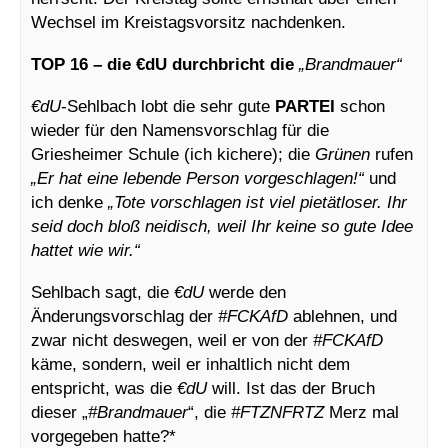
Wechsel im Kreistagsvorsitz nachdenken.
TOP 16 – die €dU durchbricht die
„Brandmauer“
€dU
-Sehlbach lobt die sehr gute
PARTEI
schon
wieder für den Namensvorschlag für die
Griesheimer Schule (ich kichere); die
Grünen
rufen
„Er hat eine lebende Person vorgeschlagen!“
und
ich denke
„Tote vorschlagen ist viel pietätloser. Ihr
seid doch bloß neidisch, weil Ihr keine so gute Idee
hattet wie wir.“
Sehlbach sagt, die
€dU
werde den
Änderungsvorschlag der
#FCKAfD
ablehnen, und
zwar nicht deswegen, weil er von der
#FCKAfD
käme, sondern, weil er inhaltlich nicht dem
entspricht, was die
€dU
will. Ist das der Bruch
dieser „
#Brandmauer
“, die
#FTZNFRTZ
Merz mal
vorgegeben hatte?*