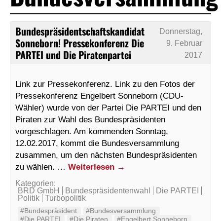
Bundespräsidentschaftskandidat
Donnerstag,
Sonneborn! Pressekonferenz Die
9. Februar
PARTEI und Die Piratenpartei
2017
Link zur Pressekonferenz. Link zu den Fotos der
Pressekonferenz Engelbert Sonneborn (CDU-
Wähler) wurde von der Partei Die PARTEI und den
Piraten zur Wahl des Bundespräsidenten
vorgeschlagen. Am kommenden Sonntag,
12.02.2017, kommt die Bundesversammlung
zusammen, um den nächsten Bundespräsidenten
zu wählen. …
Weiterlesen
→
Kategorien:
BRD GmbH
Bundespräsidentenwahl
Die PARTEI
Politik
Turbopolitik
#Bundespräsident
#Bundesversammlung
#Die PARTEI
#Die Piraten
#Engelbert Sonneborn