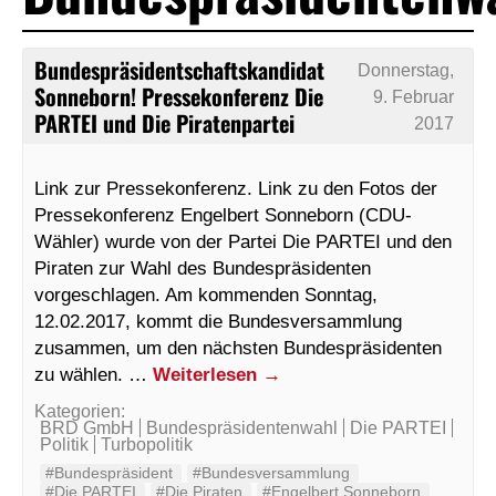
Bundespräsidentschaftskandidat
Donnerstag,
Sonneborn! Pressekonferenz Die
9. Februar
PARTEI und Die Piratenpartei
2017
Link zur Pressekonferenz. Link zu den Fotos der
Pressekonferenz Engelbert Sonneborn (CDU-
Wähler) wurde von der Partei Die PARTEI und den
Piraten zur Wahl des Bundespräsidenten
vorgeschlagen. Am kommenden Sonntag,
12.02.2017, kommt die Bundesversammlung
zusammen, um den nächsten Bundespräsidenten
zu wählen. …
Weiterlesen
→
Kategorien:
BRD GmbH
Bundespräsidentenwahl
Die PARTEI
Politik
Turbopolitik
#Bundespräsident
#Bundesversammlung
#Die PARTEI
#Die Piraten
#Engelbert Sonneborn