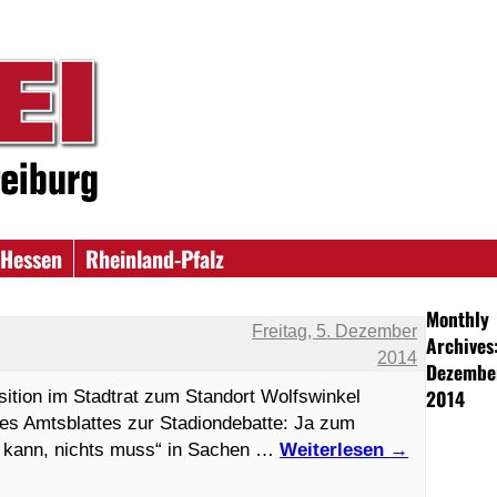
Hessen
Rheinland-Pfalz
Monthly
Freitag, 5. Dezember
Archives
2014
Dezembe
2014
osition im Stadtrat zum Standort Wolfswinkel
des Amtsblattes zur Stadiondebatte: Ja zum
es kann, nichts muss“ in Sachen …
Weiterlesen
→