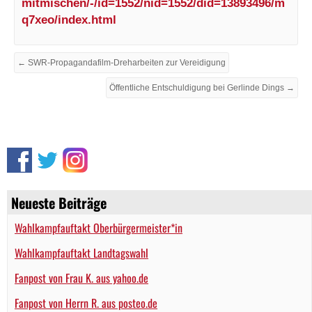
mitmischen/-/id=1552/nid=1552/did=13893496/m
q7xeo/index.html
← SWR-Propagandafilm-Dreharbeiten zur Vereidigung
Öffentliche Entschuldigung bei Gerlinde Dings →
Neueste Beiträge
Wahlkampfauftakt Oberbürgermeister*in
Wahlkampfauftakt Landtagswahl
Fanpost von Frau K. aus yahoo.de
Fanpost von Herrn R. aus posteo.de