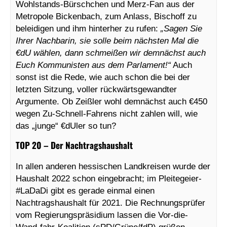
Wohlstands-Bürschchen und Merz-Fan aus der
Metropole Bickenbach, zum Anlass, Bischoff zu
beleidigen und ihm hinterher zu rufen:
„Sagen Sie
Ihrer Nachbarin, sie solle beim nächsten Mal die
€dU wählen, dann schmeißen wir demnächst auch
Euch Kommunisten aus dem Parlament!“
Auch
sonst ist die Rede, wie auch schon die bei der
letzten Sitzung, voller rückwärtsgewandter
Argumente. Ob Zeißler wohl demnächst auch €450
wegen Zu-Schnell-Fahrens nicht zahlen will, wie
das „junge“ €dUler so tun?
TOP 20 – Der Nachtragshaushalt
In allen anderen hessischen Landkreisen wurde der
Haushalt 2022 schon eingebracht; im Pleitegeier-
#LaDaDi gibt es gerade einmal einen
Nachtragshaushalt für 2021. Die Rechnungsprüfer
vom Regierungspräsidium lassen die Vor-die-
Wand-fahr-Koalition (sPD/Grüne/fdP) grüßen.