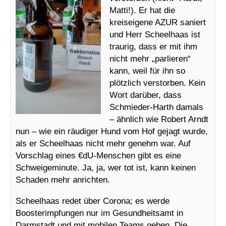
Matti!). Er hat die
kreiseigene AZUR saniert
und Herr Scheelhaas ist
traurig, dass er mit ihm
nicht mehr „parlieren“
kann, weil für ihn so
plötzlich verstorben. Kein
Wort darüber, dass
Schmieder-Harth damals
– ähnlich wie Robert Arndt
nun – wie ein räudiger Hund vom Hof gejagt wurde,
als er Scheelhaas nicht mehr genehm war. Auf
Vorschlag eines €dU-Menschen gibt es eine
Schweigeminute. Ja, ja, wer tot ist, kann keinen
Schaden mehr anrichten.
Scheelhaas redet über Corona; es werde
Boosterimpfungen nur im Gesundheitsamt in
Darmstadt und mit mobilen Teams geben. Die