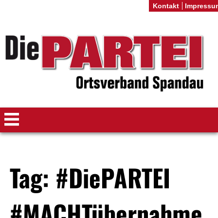
Kontakt
Impressu
Tag: #DiePARTEI
#MACHTübernahme