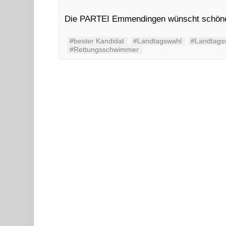
Die PARTEI Emmendingen wünscht schöne F
#bester Kandidat
#Landtagswahl
#Landtags
#Rettungsschwimmer