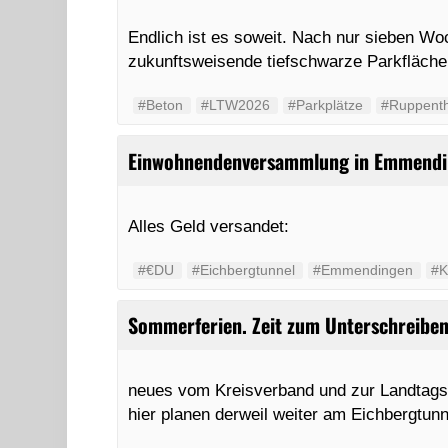
Endlich ist es soweit. Nach nur sieben W
zukunftsweisende tiefschwarze Parkfläche
#Beton
#LTW2026
#Parkplätze
#Ruppenth
Einwohnendenversammlung in Emmend
Alles Geld versandet:
#€DU
#Eichbergtunnel
#Emmendingen
#K
Sommerferien. Zeit zum Unterschreiben
neues vom Kreisverband und zur Landtagsw
hier planen derweil weiter am Eichbergtun