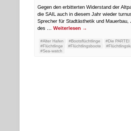
Gegen den erbitterten Widerstand der Altp
die SAIL auch in diesem Jahr wieder turnus
Sprecher für Stadtästhetik und Mauerbau, 
des …
Weiterlesen
→
#Alter Hafen
#Bootsflüchtlinge
#‬‪Die PARTEI‬
#Flüchtlinge
#Flüchtlingsboote
#Flüchtlings
#Sea-watch