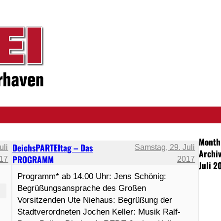
Month
DeichsPARTEItag – Das
uli
Samstag, 29. Juli
Archiv
PROGRAMM
17
2017
Juli 2
Programm* ab 14.00 Uhr: Jens Schönig:
Begrüßungsansprache des Großen
Vorsitzenden Ute Niehaus: Begrüßung der
Stadtverordneten Jochen Keller: Musik Ralf-