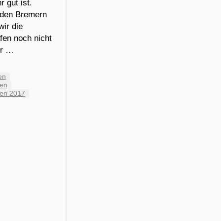
r gut ist.
r den Bremern
ir die
fen noch nicht
er …
en
en
en 2017