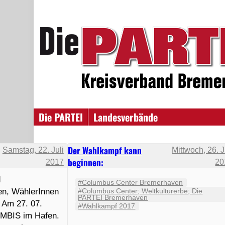
Die PARTEI
Landesverbände
Der Wahlkampf kann
Samstag, 22. Juli
Mittwoch, 26. J
beginnen:
2017
20
d
#Columbus Center Bremerhaven
en, WählerInnen
#Columbus Center; Weltkulturerbe; Die
PARTEI Bremerhaven
 Am 27. 07.
#Wahlkampf 2017
 IMBIS im Hafen.