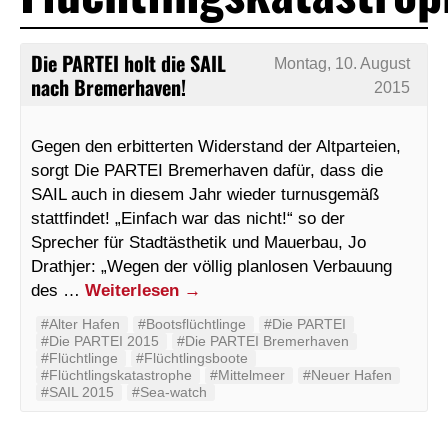
Die PARTEI holt die SAIL
Montag, 10. August
nach Bremerhaven!
2015
Gegen den erbitterten Widerstand der Altparteien,
sorgt Die PARTEI Bremerhaven dafür, dass die
SAIL auch in diesem Jahr wieder turnusgemäß
stattfindet! „Einfach war das nicht!“ so der
Sprecher für Stadtästhetik und Mauerbau, Jo
Drathjer: „Wegen der völlig planlosen Verbauung
des …
Weiterlesen
→
#Alter Hafen
#Bootsflüchtlinge
#‬‪Die PARTEI‬
#Die PARTEI 2015
#Die PARTEI Bremerhaven
#Flüchtlinge
#Flüchtlingsboote
#Flüchtlingskatastrophe
#Mittelmeer
#Neuer Hafen
#SAIL 2015
#Sea-watch