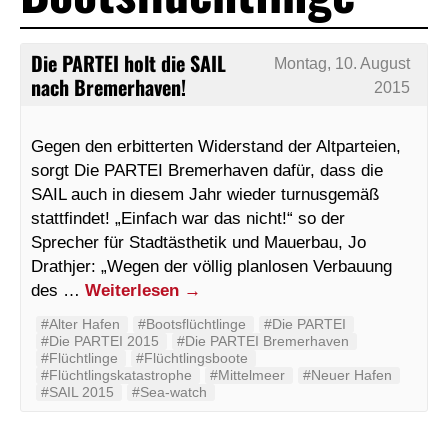
Die PARTEI holt die SAIL
Montag, 10. August
nach Bremerhaven!
2015
Gegen den erbitterten Widerstand der Altparteien,
sorgt Die PARTEI Bremerhaven dafür, dass die
SAIL auch in diesem Jahr wieder turnusgemäß
stattfindet! „Einfach war das nicht!“ so der
Sprecher für Stadtästhetik und Mauerbau, Jo
Drathjer: „Wegen der völlig planlosen Verbauung
des …
Weiterlesen
→
#Alter Hafen
#Bootsflüchtlinge
#‬‪Die PARTEI‬
#Die PARTEI 2015
#Die PARTEI Bremerhaven
#Flüchtlinge
#Flüchtlingsboote
#Flüchtlingskatastrophe
#Mittelmeer
#Neuer Hafen
#SAIL 2015
#Sea-watch