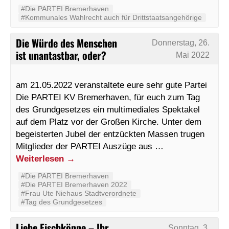
#Die PARTEI Bremerhaven
#Kommunales Wahlrecht auch für Drittstaatsangehörige
Die Würde des Menschen
Donnerstag, 26.
ist unantastbar, oder?
Mai 2022
am 21.05.2022 veranstaltete eure sehr gute Partei
Die PARTEI KV Bremerhaven, für euch zum Tag
des Grundgesetzes ein multimediales Spektakel
auf dem Platz vor der Großen Kirche. Unter dem
begeisterten Jubel der entzückten Massen trugen
Mitglieder der PARTEI Auszüge aus …
Weiterlesen
→
#Die PARTEI Bremerhaven
#Die PARTEI Bremerhaven 2022
#Frau Ute Niehaus Stadtverordnete
#Tag des Grundgesetzes
Liebe Fischköppe – Ihr
Sonntag, 3.