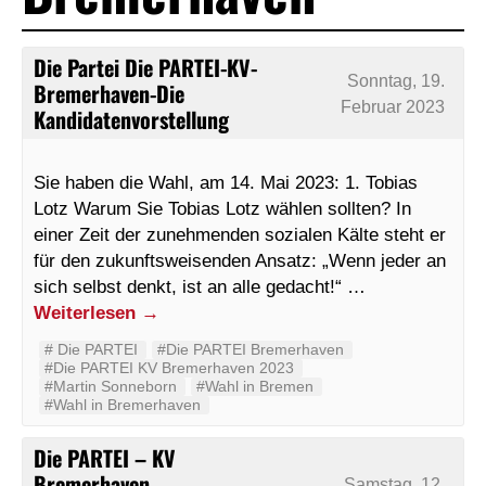
Die Partei Die PARTEI-KV-
Sonntag, 19.
Bremerhaven-Die
Februar 2023
Kandidatenvorstellung
Sie haben die Wahl, am 14. Mai 2023: 1. Tobias
Lotz Warum Sie Tobias Lotz wählen sollten? In
einer Zeit der zunehmenden sozialen Kälte steht er
für den zukunftsweisenden Ansatz: „Wenn jeder an
sich selbst denkt, ist an alle gedacht!“ …
Weiterlesen
→
#‬ ‪Die PARTEI‬
#Die PARTEI Bremerhaven
#Die PARTEI KV Bremerhaven 2023
#Martin Sonneborn
#Wahl in Bremen
#Wahl in Bremerhaven
Die PARTEI – KV
Bremerhaven,
Samstag, 12.