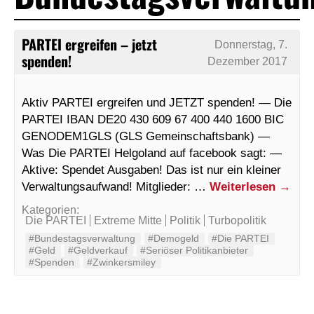
PARTEI ergreifen – jetzt
Donnerstag, 7.
spenden!
Dezember 2017
Aktiv PARTEI ergreifen und JETZT spenden! — Die
PARTEI IBAN DE20 430 609 67 400 440 1600 BIC
GENODEM1GLS (GLS Gemeinschaftsbank) —
Was Die PARTEI Helgoland auf facebook sagt: —
Aktive: Spendet Ausgaben! Das ist nur ein kleiner
Verwaltungsaufwand! Mitglieder: …
Weiterlesen
→
Kategorien:
Die PARTEI
Extreme Mitte
Politik
Turbopolitik
#Bundestagsverwaltung
#Demogeld
#Die PARTEI
#Geld
#Geldverkauf
#Seriöser Politikanbieter
#Spenden
#Zwinkersmiley