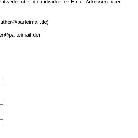
ntweder über die individuellen Email-Adressen, über
reuther@
parteimail.de)
ler@
parteimail.de)