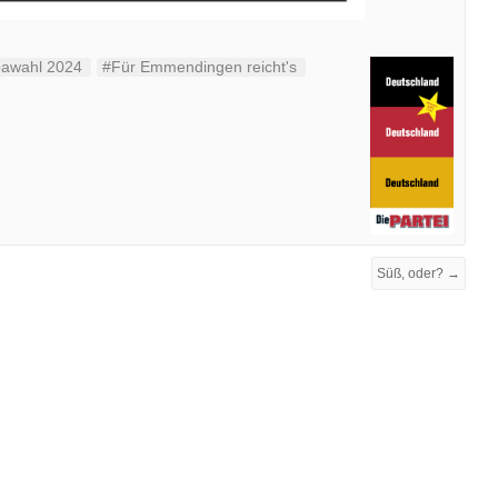
awahl 2024
#Für Emmendingen reicht's
Süß, oder? →