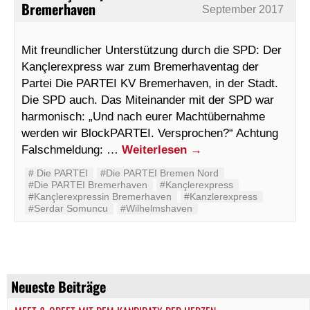
Bremerhaven
September 2017
Mit freundlicher Unterstützung durch die SPD: Der
Kançlerexpress war zum Bremerhaventag der
Partei Die PARTEI KV Bremerhaven, in der Stadt.
Die SPD auch. Das Miteinander mit der SPD war
harmonisch: „Und nach eurer Machtübernahme
werden wir BlockPARTEI. Versprochen?“ Achtung
Falschmeldung: …
Weiterlesen
→
#‬ ‪Die PARTEI‬
#Die PARTEI Bremen Nord
#Die PARTEI Bremerhaven
#Kançlerexpress
#Kançlerexpressin Bremerhaven
#Kanzlerexpress
#Serdar Somuncu
#Wilhelmshaven
Neueste Beiträge