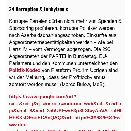
24 Korruption & Lobbyismus
Korrupte Parteien dürfen nicht mehr von Spenden &
Sponsoring profitieren, korrupte Politiker werden
nach Aserbaidschan abgeschoben. Einkünfte aus
Abgeordnetennebentätigkeiten werden – wie bei
Hartz IV – vom Vermögen abgezogen. Die 290
Abgeordneten der PARTEI in Bundestag, EU-
Parlament und den Kommunen unterzeichnen den
Politik-Kodex
von Plattform Pro. Im Übrigen sind
wir der Meinung, „dass der Profitlobbyismus
zerstört werden muss“ (Marco Bülow, MdB).
https://www.google.com/url?
sa=t&rct=j&q=&esrc=s&source=web&cd=&cad=r
ja&uact=8&ved=2ahUKEwiF3pXL8tvyAhVA_rsIHf
HhBXkQFnoECAsQAQ&url=https%3A%2F%2Fw
ww.die-