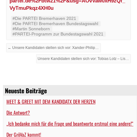
partei.de%2Fbtw21%2F&usg=AOvVaw0xH9zQf_
VyTmuPkqz4XH0u
#Die PARTEI Bremerhaven 2021
#Die PARTEI Bremerhaven Bundestagswahl
#Martin Sonneborn
#PARTEI-Programm zur Bundestagswahl 2021
← Unsere Kandidaten stellen sich vor: Xander-Philip Würfel – Listenplatz 11, Land Bremen.
Unsere Kandidaten stellen sich vor: Tobias Lotz – Listenplatz 9, Land Bremen →
Neueste Beiträge
MEET & GREET MIT DEM KANDIDATX DER HERZEN
Die Antwort?
„Ich bedanke mich für die Frage und beantworte erstmal eine andere!“
Der GröVaZ kommt!