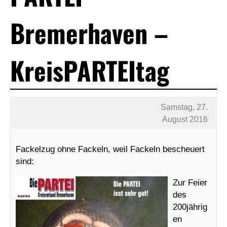
Bremerhaven –
KreisPARTEItag
Samstag, 27.
August 2016
Fackelzug ohne Fackeln, weil Fackeln bescheuert
sind:
Zur Feier
des
200jährig
en