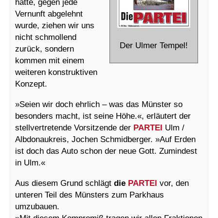
hätte, gegen jede
Vernunft abgelehnt
wurde, ziehen wir uns
nicht schmollend
Der Ulmer Tempel!
zurück, sondern
kommen mit einem
weiteren konstruktiven
Konzept.
»Seien wir doch ehrlich – was das Münster so
besonders macht, ist seine Höhe.«, erläutert der
stellvertretende Vorsitzende der
PARTEI
Ulm /
Albdonaukreis, Jochen Schmidberger. »Auf Erden
ist doch das Auto schon der neue Gott. Zumindest
in Ulm.«
Aus diesem Grund schlägt
die
PARTEI
vor, den
unteren Teil des Münsters zum Parkhaus
umzubauen.
»Mit diesem Kompromiß tragen wir allen Fraktionen