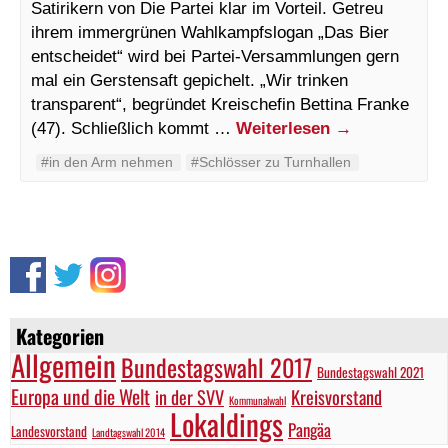
Satirikern von Die Partei klar im Vorteil. Getreu
ihrem immergrünen Wahlkampfslogan „Das Bier
entscheidet“ wird bei Partei-Versammlungen gern
mal ein Gerstensaft gepichelt. „Wir trinken
transparent“, begründet Kreischefin Bettina Franke
(47). Schließlich kommt …
Weiterlesen
→
#in den Arm nehmen
#Schlösser zu Turnhallen
Kategorien
Allgemein
Bundestagswahl 2017
Bundestagswahl 2021
Europa und die Welt
in der SVV
Kreisvorstand
Kommunalwahl
Lokaldings
Pangäa
Landesvorstand
Landtagswahl 2014