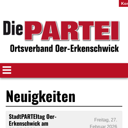
Kon
Neuigkeiten
StadtPARTEItag Oer-
Freitag, 27.
Erkenschwick am
Februar 2026