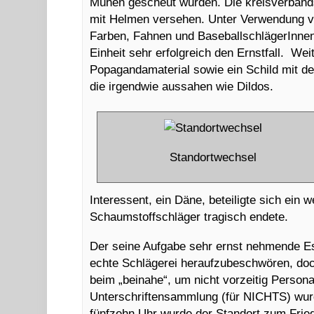
Mühen gescheut wurden. Die kreisverband
mit Helmen versehen. Unter Verwendung vo
Farben, Fahnen und BaseballschlägerInnen 
Einheit sehr erfolgreich den Ernstfall. We
Popagandamaterial sowie ein Schild mit der
die irgendwie aussahen wie Dildos.
Standortwechsel
Interessent, ein Däne, beteiligte sich ein 
Schaumstoffschläger tragisch endete.
Der seine Aufgabe sehr ernst nehmende Esk
echte Schlägerei heraufzubeschwören, doch
beim „beinahe“, um nicht vorzeitig Person
Unterschriftensammlung (für NICHTS) wu
fünfzehn Uhr wurde der Standort zum Fried