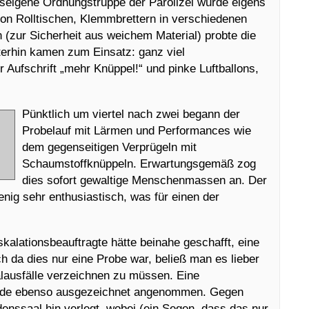
seigene Ordnungstruppe der Parolizei wurde eigens
n Rolltischen, Klemmbrettern in verschiedenen
(zur Sicherheit aus weichem Material) probte die
iterhin kamen zum Einsatz: ganz viel
 Aufschrift „mehr Knüppel!“ und pinke Luftballons,
Pünktlich um viertel nach zwei begann der
Probelauf mit Lärmen und Performances wie
dem gegenseitigen Verprügeln mit
Schaumstoffknüppeln. Erwartungsgemäß zog
dies sofort gewaltige Menschenmassen an. Der
wenig sehr enthusiastisch, was für einen der
alationsbeauftragte hätte beinahe geschafft, eine
 da dies nur eine Probe war, beließ man es lieber
alausfälle verzeichnen zu müssen. Eine
rde ebenso ausgezeichnet angenommen. Gegen
enssaal hin verlegt, wobei (ein Segen, dass das nur