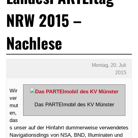
NRW 2015 –
Nachlese
Montag, 20. Juli
2015
Wir
ver
Das PARTEImobil des KV Münster
mut
en,
das
s unser auf der Hinfahrt dummerweise verwendetes
Navigationsdings von NSA, BND, Illuminaten und