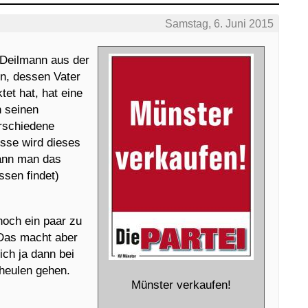
Samstag, 6. Juni 2015
 Deilmann aus der
n, dessen Vater
tet hat, hat eine
h
seinen
erschiedene
esse wird dieses
kann man das
sen findet)
och ein paar zu
 Das macht aber
ich ja dann bei
sheulen gehen.
Münster verkaufen!