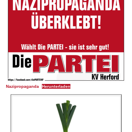
Nazipropaganda
Herunterladen