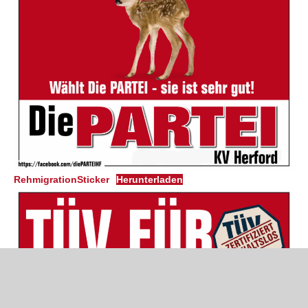
RehmigrationSticker
Herunterladen