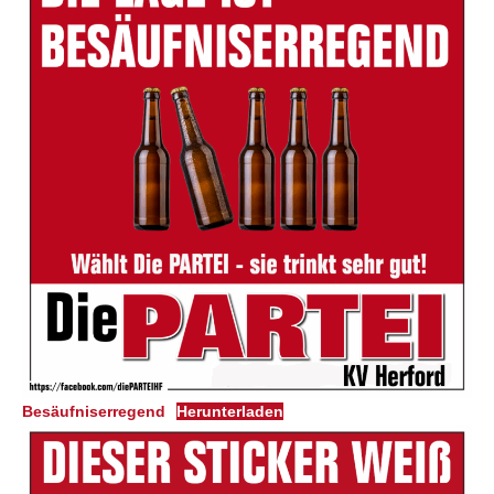
Besäufniserregend
Herunterladen