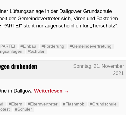
iner Lüftungsanlage in der Dallgower Grundschule
rheit der Gemeindevertreter sich, Viren und Bakterien
 PARTEI“ steht nur augenscheinlich für „Tierschutz“.
 PARTEI
#Einbau
#Förderung
#Gemeindevertretung
ungsanlagen
#Schüler
 gegen drohenden
Sonntag, 21. November
2021
äne in Dallgow.
Weiterlesen
→
nd
#Eltern
#Elternvertreter
#Flashmob
#Grundschule
otest
#Schüler