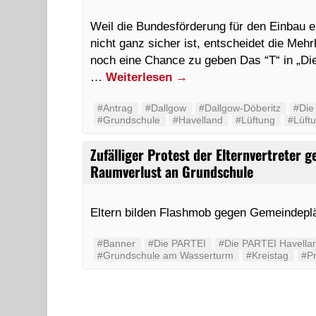
Weil die Bundesförderung für den Einbau e
nicht ganz sicher ist, entscheidet die Meh
noch eine Chance zu geben Das “T“ in „Die
…
Weiterlesen
→
#Antrag
#Dallgow
#Dallgow-Döberitz
#Die
#Grundschule
#Havelland
#Lüftung
#Lüft
Zufälliger Protest der Elternvertreter
Raumverlust an Grundschule
Eltern bilden Flashmob gegen Gemeindepl
#Banner
#Die PARTEI
#Die PARTEI Havella
#Grundschule am Wasserturm
#Kreistag
#Pr