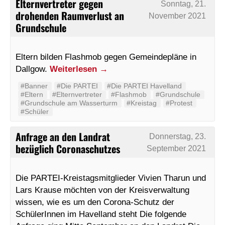
Elternvertreter gegen
Sonntag, 21.
drohenden Raumverlust an
November 2021
Grundschule
Eltern bilden Flashmob gegen Gemeindepläne in
Dallgow.
Weiterlesen
→
#Banner
#Die PARTEI
#Die PARTEI Havelland
#Eltern
#Elternvertreter
#Flashmob
#Grundschule
#Grundschule am Wasserturm
#Kreistag
#Protest
#Schüler
Anfrage an den Landrat
Donnerstag, 23.
bezüglich Coronaschutzes
September 2021
Die PARTEI-Kreistagsmitglieder Vivien Tharun und
Lars Krause möchten von der Kreisverwaltung
wissen, wie es um den Corona-Schutz der
SchülerInnen im Havelland steht Die folgende