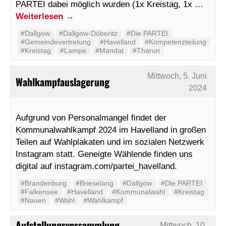
PARTEI dabei möglich wurden (1x Kreistag, 1x …
Weiterlesen
→
#Dallgow
#Dallgow-Döberitz
#Die PARTEI
#Gemeindevertretung
#Havelland
#Kompetenzteilung
#Kreistag
#Lampe
#Mandat
#Tharun
Mittwoch, 5. Juni
Wahlkampfauslagerung
2024
Aufgrund von Personalmangel findet der
Kommunalwahlkampf 2024 im Havelland in großen
Teilen auf Wahlplakaten und im sozialen Netzwerk
Instagram statt. Geneigte Wählende finden uns
digital auf instagram.com/partei_havelland.
#Brandenburg
#Brieselang
#Dallgow
#Die PARTEI
#Falkensee
#Havelland
#Kommunalwahl
#Kreistag
#Nauen
#Wahl
#Wahlkampf
Aufstellungsversammlung
Mittwoch, 10.