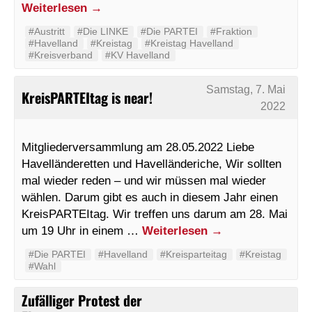
Weiterlesen
→
#Austritt
#Die LINKE
#Die PARTEI
#Fraktion
#Havelland
#Kreistag
#Kreistag Havelland
#Kreisverband
#KV Havelland
Samstag, 7. Mai
KreisPARTEItag is near!
2022
Mitgliederversammlung am 28.05.2022 Liebe
Havelländeretten und Havelländeriche, Wir sollten
mal wieder reden – und wir müssen mal wieder
wählen. Darum gibt es auch in diesem Jahr einen
KreisPARTEItag. Wir treffen uns darum am 28. Mai
um 19 Uhr in einem …
Weiterlesen
→
#Die PARTEI
#Havelland
#Kreisparteitag
#Kreistag
#Wahl
Zufälliger Protest der