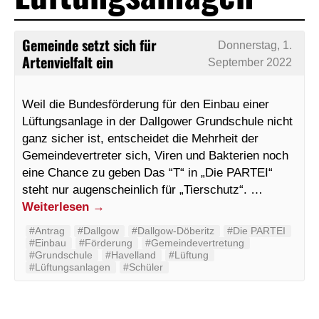
Gemeinde setzt sich für
Donnerstag, 1.
Artenvielfalt ein
September 2022
Weil die Bundesförderung für den Einbau einer
Lüftungsanlage in der Dallgower Grundschule nicht
ganz sicher ist, entscheidet die Mehrheit der
Gemeindevertreter sich, Viren und Bakterien noch
eine Chance zu geben Das “T“ in „Die PARTEI“
steht nur augenscheinlich für „Tierschutz“. …
Weiterlesen
→
#Antrag
#Dallgow
#Dallgow-Döberitz
#Die PARTEI
#Einbau
#Förderung
#Gemeindevertretung
#Grundschule
#Havelland
#Lüftung
#Lüftungsanlagen
#Schüler