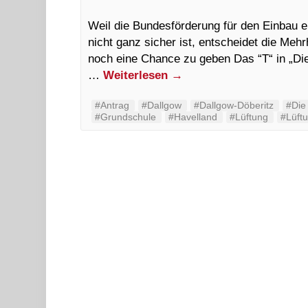
Weil die Bundesförderung für den Einbau e
nicht ganz sicher ist, entscheidet die Meh
noch eine Chance zu geben Das “T“ in „Die
…
Weiterlesen
→
#Antrag
#Dallgow
#Dallgow-Döberitz
#Die
#Grundschule
#Havelland
#Lüftung
#Lüft