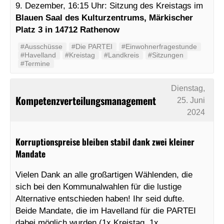
9. Dezember, 16:15 Uhr: Sitzung des Kreistags im
Blauen
Saal des Kulturzentrums, Märkischer
Platz 3 in 14712 Rathenow
#Ausschüsse
#Die PARTEI
#Einwohnerfragestunde
#Havelland
#Kreistag
#Landkreis
#Sitzungen
#Termine
Dienstag,
Kompetenzverteilungsmanagement
25. Juni
2024
Korruptionspreise bleiben stabil dank zwei kleiner
Mandate
Vielen Dank an alle großartigen Wählenden, die
sich bei den Kommunalwahlen für die lustige
Alternative entschieden haben! Ihr seid dufte.
Beide Mandate, die im Havelland für die PARTEI
dabei möglich wurden (1x Kreistag, 1x