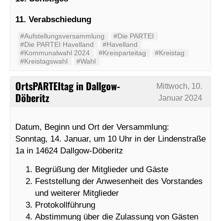
11. Verabschiedung
#Aufstellungsversammlung
#Die PARTEI
#Die PARTEI Havelland
#Havelland
#Kommunalwahl 2024
#Kreisparteitag
#Kreistag
#Kreistagswahl
#Wahl
OrtsPARTEItag in Dallgow-
Mittwoch, 10.
Döberitz
Januar 2024
Datum, Beginn und Ort der Versammlung:
Sonntag, 14. Januar, um 10 Uhr in der Lindenstraße
1a in 14624 Dallgow-Döberitz
Begrüßung der Mitglieder und Gäste
Feststellung der Anwesenheit des Vorstandes
und weiterer Mitglieder
Protokollführung
Abstimmung über die Zulassung von Gästen