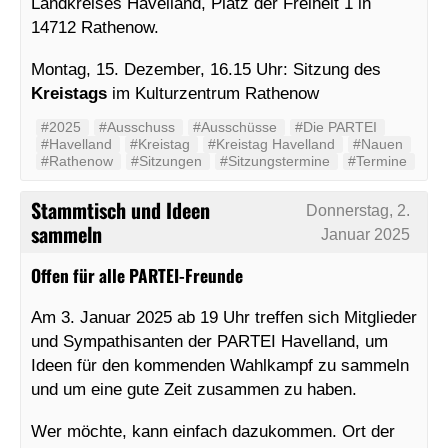
Landkreises Havelland, Platz der Freiheit 1 in
14712 Rathenow.
Montag, 15. Dezember, 16.15 Uhr: Sitzung des
Kreistags
im Kulturzentrum Rathenow
#2025
#Ausschuss
#Ausschüsse
#Die PARTEI
#Havelland
#Kreistag
#Kreistag Havelland
#Nauen
#Rathenow
#Sitzungen
#Sitzungstermine
#Termine
Stammtisch und Ideen
Donnerstag, 2.
sammeln
Januar 2025
Offen für alle PARTEI-Freunde
Am 3. Januar 2025 ab 19 Uhr treffen sich Mitglieder
und Sympathisanten der PARTEI Havelland, um
Ideen für den kommenden Wahlkampf zu sammeln
und um eine gute Zeit zusammen zu haben.
Wer möchte, kann einfach dazukommen. Ort der