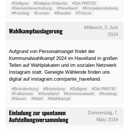
#Dallgow
#Dallgow-Döberitz
#Die PARTEI
#Gemeindevertretung
#Havelland
#Kompetenzteilung
#Kreistag
#Lampe
#Mandat
#Tharun
Mittwoch, 5. Juni
Wahlkampfauslagerung
2024
Aufgrund von Personalmangel findet der
Kommunalwahlkampf 2024 im Havelland in großen
Teilen auf Wahlplakaten und im sozialen Netzwerk
Instagram statt. Geneigte Wählende finden uns
digital auf instagram.com/partei_havelland.
#Brandenburg
#Brieselang
#Dallgow
#Die PARTEI
#Falkensee
#Havelland
#Kommunalwahl
#Kreistag
#Nauen
#Wahl
#Wahlkampf
Einladung zur spontanen
Donnerstag, 7.
Aufstellungsversammlung
März 2024