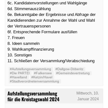
6c. Kandidatenvorstellungen und Wahlgänge
6d. Stimmenauszählung
6e. Bekanntgabe der Ergebnisse und Abfrage der
Kandidierenden zur Annahme der Wahl und Wahl
der Vertrauenspersonen
6f. Entsprechende Formulare ausfüllen
7. Freuen
8. Ideen sammeln
9. Wahlkampffinanzierung
10. Sonstiges
11. Schließen der Versammlung/Verabschiedung
#Aufstellungsversammlung
#Dallgow-Döberitz
#Die PARTEI
#Falkensee
#Gemeindevertretung
#Havelland
#Ketzin/Havel
#Stadtverordnetenversammlung
Aufstellungsversammlung
Mittwoch, 10.
für die Kreistagswahl 2024
Januar 2024