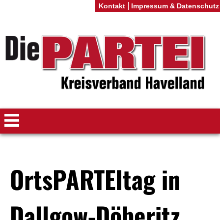
Kontakt
Impressum & Datenschutz
OrtsPARTEItag in
Dallgow-Döberitz