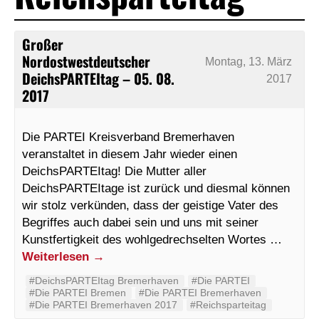
Großer
Nordostwestdeutscher
Montag, 13. März
DeichsPARTEItag – 05. 08.
2017
2017
Die PARTEI Kreisverband Bremerhaven
veranstaltet in diesem Jahr wieder einen
DeichsPARTEItag! Die Mutter aller
DeichsPARTEItage ist zurück und diesmal können
wir stolz verkünden, dass der geistige Vater des
Begriffes auch dabei sein und uns mit seiner
Kunstfertigkeit des wohlgedrechselten Wortes …
Weiterlesen
→
#DeichsPARTEItag Bremerhaven
#‬‪Die PARTEI‬
#Die PARTEI Bremen
#Die PARTEI Bremerhaven
#Die PARTEI Bremerhaven 2017
#Reichsparteitag