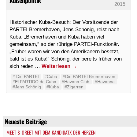
Außenpolitik
2015
Historischer Kuba-Besuch: Der Vorsitzende der
PARTEI Bremerhaven, Jens Schönig, reist nach
Kuba. „Bremerhaven und Kuba haben viel
gemeinsam,“ so der rührige PARTEI-Funktionär.
„Früher waren wir von den Amerikanern besetzt,
bald ist es Kuba!“ Schönig, der bereits früher von
sich reden …
Weiterlesen
→
#‬ ‪Die PARTEI‬
#Cuba
#Die PARTEI Bremerhaven
#El PARTIDO de Cuba
#Havana Club
#Havanna
#Jens Schönig
#Kuba
#Zigarren
Neueste Beiträge
MEET & GREET MIT DEM KANDIDATX DER HERZEN