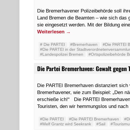
Die Bremerhavener Polizeibehörde soll ihre
Land Bremen die Beamten – wie sich das g
sie eingesetzt werden. Mit der Bildung ein
Weiterlesen
→
#‬ ‪Die PARTEI‬
#Bremerhaven
#Die PARTEI 
#Die PARTEI in der Stadtverordnetenversamml
#Landespolizei Bremen
#Ortspolizeibehörde 
Die Partei Bremerhaven: Gewalt gegen T
Die PARTEI Bremerhaven distanziert sich v
Bremerhavener, wie zum Beispiel: „Den näc
erschieße ich!“ Die PARTEI Bremerhaven b
Touristen, den wir hemmungslos und nac
#‬‪Die PARTEI‬
#Die PARTEI Bremerhaven
#D
#Melf Grantz wird Seekrank
#Sail
#Tourismu