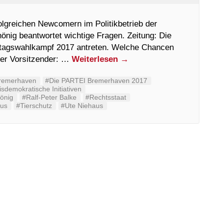
lgreichen Newcomern im Politikbetrieb der
nig beantwortet wichtige Fragen. Zeitung: Die
tagswahlkampf 2017 antreten. Welche Chancen
ßer Vorsitzender: …
Weiterlesen
→
remerhaven
#Die PARTEI Bremerhaven 2017
sdemokratische Initiativen
önig
#Ralf-Peter Balke
#Rechtsstaat
aus
#Tierschutz
#Ute Niehaus‬