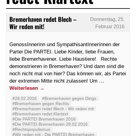
Bremerhaven redet Blech –
Donnerstag, 25.
Wir reden mit!
Februar 2016
GenossInnerinn und SympathisantInnerinnen der
Partei Die PARTEI. Liebe Kinder, liebe Frauen,
liebe Bremerhavener. Liebe Haustiere! Rechte
demonstrieren in Bremerhaven? Und dann sind die
noch nicht mal von hier? Das können wir, als Partei
der extremen Mitte nicht zulassen! Um …
Weiterlesen
→
#28.02.2016
#Bremerhaven gegen Dings
#Bremerhaven gegen Rechts
#Bremerhaven redet Blech - Wir reden mit
#Bremerhaven redet Klartext
#Die PARTEI Bremerhaven 2016
#Die PARTEI Bremerhaven 28.02.2016
#Rechtspopulismus
#Wir reden mit - Die PARTEI Bremerhaven