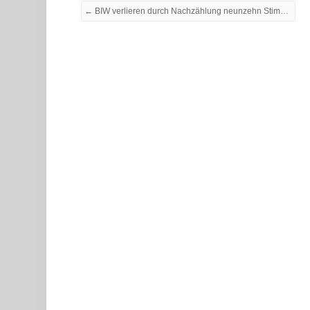
← BIW verlieren durch Nachzählung neunzehn Stimmen. Die PARTEI Bremerhaven gewinnt acht dazu!