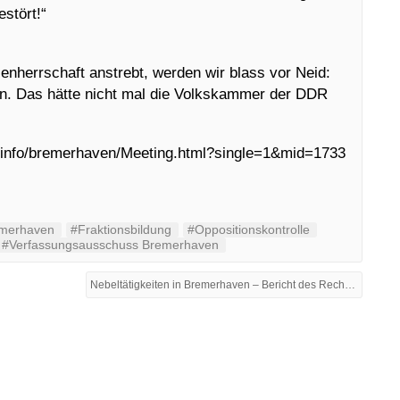
stört!“
eienherrschaft anstrebt, werden wir blass vor Neid:
n. Das hätte nicht mal die Volkskammer der DDR
tsinfo/bremerhaven/Meeting.html?single=1&mid=1733
emerhaven
#Fraktionsbildung
#Oppositionskontrolle
#Verfassungsausschuss Bremerhaven
Nebeltätigkeiten in Bremerhaven – Bericht des Rechnungsprüfungsausschusses bleibt unter Verschluss! →