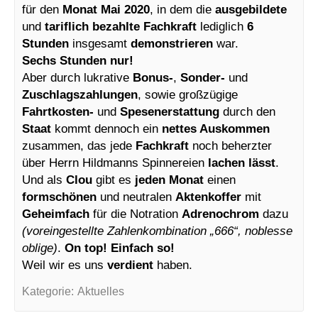
für den
Monat Mai 2020
, in dem die
ausgebildete
und
tariflich bezahlte Fachkraft
lediglich
6
Stunden
insgesamt
demonstrieren
war.
Sechs Stunden nur!
Aber durch lukrative
Bonus-
,
Sonder-
und
Zuschlagszahlungen
, sowie großzügige
Fahrtkosten-
und
Spesenerstattung
durch den
Staat
kommt dennoch ein
nettes Auskommen
zusammen, das jede
Fachkraft
noch beherzter
über Herrn Hildmanns Spinnereien
lachen lässt
.
Und als
Clou
gibt es
jeden Monat
einen
formschönen
und neutralen
Aktenkoffer
mit
Geheimfach
für die Notration
Adrenochrom
dazu
(voreingestellte Zahlenkombination „666“, noblesse
oblige)
.
On top!
Einfach so!
Weil wir es uns
verdient
haben.
Kategorie:
Aktuelles