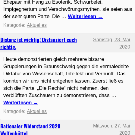
Ehepaar mit Hang zu Esoterik, Schwurbelei,
Impfgegnertum und Verschwörungsmythen, sie seien aus
der sehr guten Partei Die …
Weiterlesen
→
Kategorie:
Aktuelles
Distanz ist wichtig! Distanziert euch
Samstag, 23. Mai
richtig.
2020
Heute demonstrierten gleich mehrere bizarre
Gruppierungen in Braunschweig gegen die vermaledeite
Diktatur von Wissenschaft, Intellekt und Vernunft. Das
konnten wir uns nicht entgehen lassen. Zuerst ließ es
sich die Partei „Die Rechte“ nicht nehmen, den
verblüfften Zuschauern zu demonstrieren, dass …
Weiterlesen
→
Kategorie:
Aktuelles
Rationaler Widerstand 2020
Mittwoch, 27. Mai
Wolfenbüttel
2020