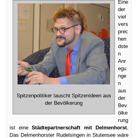
Eine
der
viel
vers
prec
hen
dste
n
Anr
egu
nge
n
aus
Spitzenpolitiker lauscht Spitzenideen aus
der
der Bevölkerung
Bev
ölke
rung
ist eine
Städtepartnerschaft mit Delmenhorst
.
Das Delmenhorster Rudelsingen in Stutensee wäre