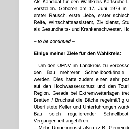
Als Kandidat für den Wahlkreis Karlsruhe
vorstellen. Geboren am 17. Juni 1978 in
erster Rausch, erste Liebe, erster schlec
Reife, Wirtschaftsassistent, Zivildienst, 
als Gesundheits- und Krankenschwester, Hoc
– to be continued –
Einige meiner Ziele für den Wahlkreis:
– Um den ÖPNV im Landkreis zu verbess
den Bau mehrerer Schnellbootkänale 
werden. Dies hätte zudem einen sehr posi
auf den Hochwasserschutz und den Tour
Region. Gerade bei Extremwetterlagen tr
Bretten / Bruchsal die Bäche regelmäßig ü
Überflutete Keller und Unterführungen wür
Bau solch regulierender Schnellboo
Vergangenheit angehören.
– Mehr Umgehungsstraßen (z.B. Gemeinden