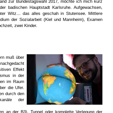
-Land zur Bundestagswahl 2017, möchte ich mich kurz
 der badischen Hauptstadt Karlsruhe. Aufgewachsen,
hter Witz… das alles geschah in Stutensee. Mittlere
Studium der Sozialarbeit (Kiel und Mannheim), Examen
hzeit, zwei Kinder.
ern muß über
nachgedacht
tiven Effekt
ismus in der
eten im Raum
ber die Ufer.
den durch den
tkanäle der
 an der B3), Tunnel oder komplette Verlegung der