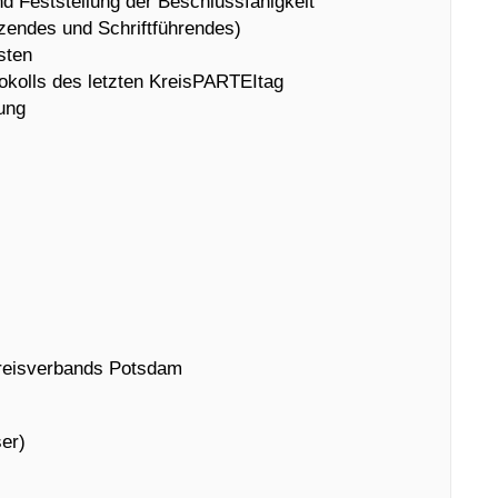
d Feststellung der Beschlussfähigkeit
zendes und Schriftführendes)
sten
kolls des letzten KreisPARTEItag
ung
Kreisverbands Potsdam
ser)