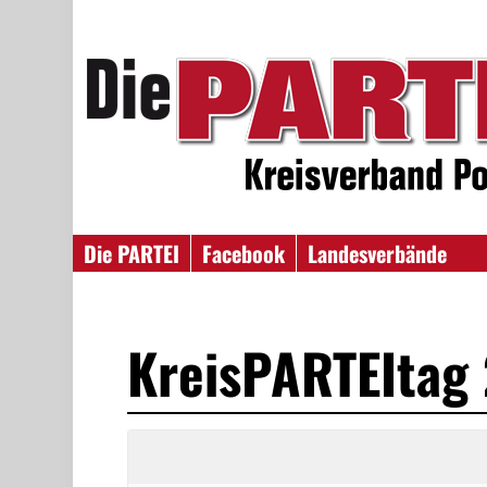
Die PARTEI
Facebook
Landesverbände
KreisPARTEItag