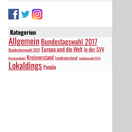
Kategorien
Allgemein
Bundestagswahl 2017
Europa und die Welt
in der SVV
Bundestagswahl 2021
Kreisvorstand
Landesvorstand
Kommunalwahl
Landtagswahl 2014
Lokaldings
Pangäa