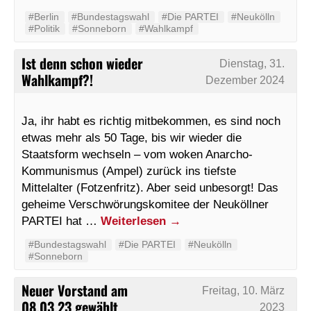
#Berlin
#Bundestagswahl
#Die PARTEI
#Neukölln
#Politik
#Sonneborn
#Wahlkampf
Ist denn schon wieder
Dienstag, 31.
Wahlkampf?!
Dezember 2024
Ja, ihr habt es richtig mitbekommen, es sind noch
etwas mehr als 50 Tage, bis wir wieder die
Staatsform wechseln – vom woken Anarcho-
Kommunismus (Ampel) zurück ins tiefste
Mittelalter (Fotzenfritz). Aber seid unbesorgt! Das
geheime Verschwörungskomitee der Neuköllner
PARTEI hat …
Weiterlesen
→
#Bundestagswahl
#Die PARTEI
#Neukölln
#Sonneborn
Neuer Vorstand am
Freitag, 10. März
08.03.23 gewählt
2023