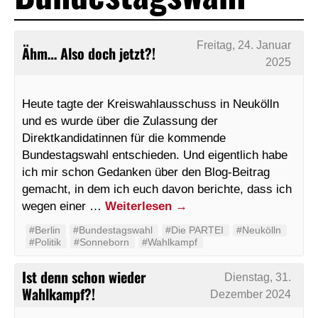
Freitag, 24. Januar
Ähm… Also doch jetzt?!
2025
Heute tagte der Kreiswahlausschuss in Neukölln
und es wurde über die Zulassung der
Direktkandidatinnen für die kommende
Bundestagswahl entschieden. Und eigentlich habe
ich mir schon Gedanken über den Blog-Beitrag
gemacht, in dem ich euch davon berichte, dass ich
wegen einer …
Weiterlesen
→
#Berlin
#Bundestagswahl
#Die PARTEI
#Neukölln
#Politik
#Sonneborn
#Wahlkampf
Ist denn schon wieder
Dienstag, 31.
Wahlkampf?!
Dezember 2024