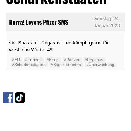
Dienstag, 24.
Hurra! Leyens Pfizer SMS
Januar 2023
viel Spass mit Pegasus: Leo kämpft gerne für
westliche Werte. #$
#EU
#Freiheit
#Krieg
#Panzer
#Pegasus
#Schurkenstaaten
#Stasimethoden
#Überwachung