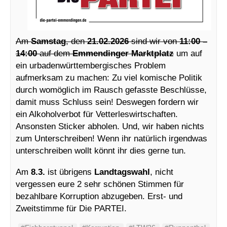
Am
Samstag
, den
21.02.2026
sind wir von
11:00 –
14:00
auf dem
Emmendinger Marktplatz
um auf
ein urbadenwürttembergisches Problem
aufmerksam zu machen: Zu viel komische Politik
durch womöglich im Rausch gefasste Beschlüsse,
damit muss Schluss sein! Deswegen fordern wir
ein Alkoholverbot für Vetterleswirtschaften.
Ansonsten Sticker abholen. Und, wir haben nichts
zum Unterschreiben! Wenn ihr natürlich irgendwas
unterschreiben wollt könnt ihr dies gerne tun.
Am
8.3.
ist übrigens
Landtagswahl
, nicht
vergessen eure 2 sehr schönen Stimmen für
bezahlbare Korruption abzugeben. Erst- und
Zweitstimme für Die PARTEI.